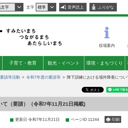
文字
音声読上
ふりがな
役場
案内
子育て・教育
観光・イベント
環境・まちづくり
要請等活動
>
令和7年度の要請等
>
降下訓練における場外降着について
て（要請）（令和7年11月21日掲載)
更新日 令和7年11月21日
ページID 11244
印刷