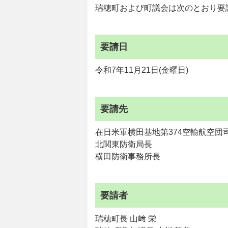
瑞穂町および町議会は次のとおり要
要請日
令和7年11月21日(金曜日)
要請先
在日米軍横田基地第374空輸航空団
北関東防衛局長
横田防衛事務所長
要請者
瑞穂町長 山﨑 栄