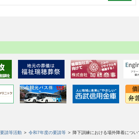
要請等活動
>
令和7年度の要請等
>
降下訓練における場外降着につい