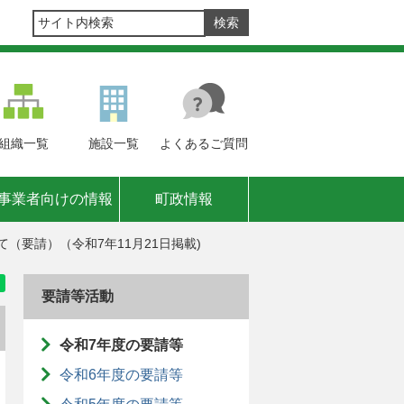
組織
一覧
施設
一覧
よくある
ご質問
事業者向けの情報
町政情報
（要請）（令和7年11月21日掲載)
要請等活動
令和7年度の要請等
令和6年度の要請等