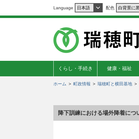
Language
配色
くらし・手続き
健康・福祉
ホーム
>
町政情報
>
瑞穂町と横田基地
>
降下訓練における場外降着につい