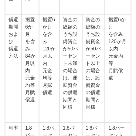
償還
据置
据置6
資金の
資金の
据置6か
期間
6か
か月
総額の
総額の
月
およ
月
を含
うち設
うち設
を含み
び
を含
み
備資金
備資金
120か月
償還
み
120か
が50パ
が50パ
以内
方法
84か
月以
ーセン
ーセン
元金均
月以
内
ト未満
ト以上
等
内
元金
の場合
の場合
月賦償
元金
均等
は、運
は、設
還
均等
月賦
転資金
備資金
月賦
償還
の償還
の償還
償還
期間と
期間と
同様
同様
利率
1.8
1.8パ
1.8パ
1.8パ
1.8パー
パー
ーセ
ーセン
ーセン
セント