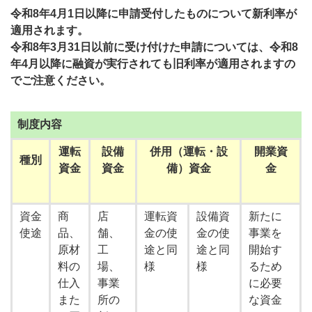
令和8年4月1日以降に申請受付したものについて新利率が
適用されます。
令和8年3月31日以前に受け付けた申請については、令和8
年4月以降に融資が実行されても旧利率が適用されますの
でご注意ください。
制度内容
運転
設備
併用（運転・設
開業資
種別
資金
資金
備）資金
金
資金
商
店
運転資
設備資
新たに
使途
品、
舗、
金の使
金の使
事業を
原材
工
途と同
途と同
開始す
料の
場、
様
様
るため
仕入
事業
に必要
また
所の
な資金