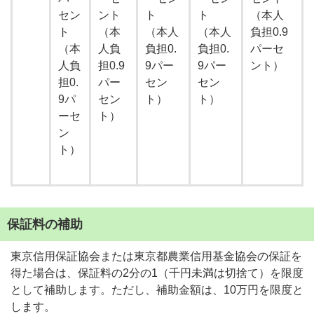
セン
ント
ト
ト
（本人
ト
（本
（本人
（本人
負担0.9
（本
人負
負担0.
負担0.
パーセ
人負
担0.9
9パー
9パー
ント）
担0.
パー
セン
セン
9パ
セン
ト）
ト）
ーセ
ト）
ン
ト）
保証料の補助
東京信用保証協会または東京都農業信用基金協会の保証を
得た場合は、保証料の2分の1（千円未満は切捨て）を限度
として補助します。ただし、補助金額は、10万円を限度と
します。