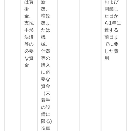
は買
新
および
掛
築、
開業し
金、
増改
た日か
支払
築ま
ら1年に
手形
たは
達する
決済
機
前日ま
等の
械、
でに要
必要
什器
した費
な資
等の
用
金
購入
に必
要な
資金
（末
着手
の設
備に
限る)
※車