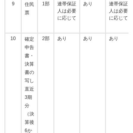
9
1部
連帯保証
あり
連帯保証
住民
人は必要
人は必要
票
に応じて
に応じて
10
2部
あり
あり
あり
確定
申告
書・
決算
書の
写し
直近
3期
分
（決
算後
6か