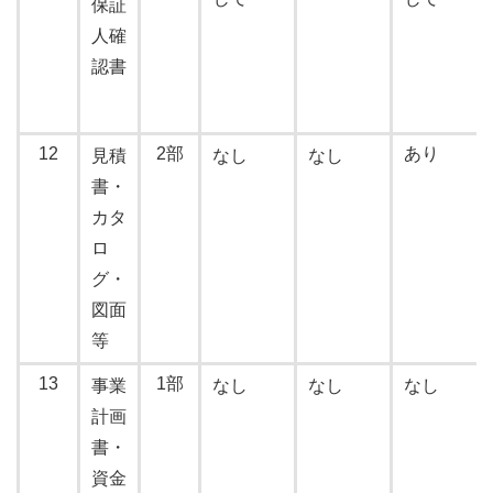
保証
人確
認書
12
2部
あり
見積
なし
なし
書・
カタ
ロ
グ・
図面
等
13
1部
事業
なし
なし
なし
計画
書・
資金