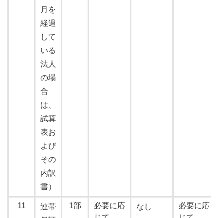
月を
経過
して
いる
法人
の場
合
は、
試算
表お
よび
その
内訳
書）
11
1部
必要に応
必要に応
連帯
なし
じて
じて