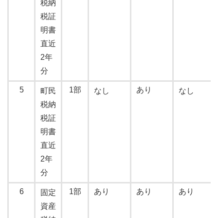
税納
税証
明書
直近
2年
分
5
1部
あり
町民
なし
なし
税納
税証
明書
直近
2年
分
6
1部
あり
あり
あり
固定
資産