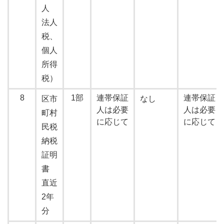
人
法人
税、
個人
所得
税）
8
1部
連帯保証
連帯保証
区市
なし
人は必要
人は必要
町村
に応じて
に応じて
民税
納税
証明
書
直近
2年
分