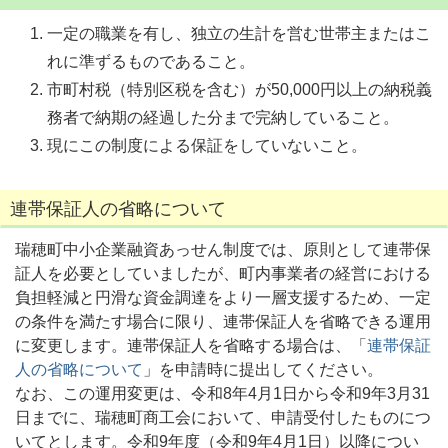
一定の職業を有し、独立の生計を営む世帯主またはこ
れに準ずるものであること。
市町村税（特別区税を含む）が50,000円以上の納税義
務者で納期の経過した分まで完納していること。
現にこの制度による保証をしていないこと。
連帯保証人の省略について
瑞穂町中小企業融資あっせん制度では、原則として連帯保
証人を必要としていましたが、町内事業者の経営における
負担軽減と円滑な資金調達をより一層支援するため、一定
の条件を満たす場合に限り、連帯保証人を省略できる運用
に変更します。連帯保証人を省略する場合は、「
連帯保証
人の省略について
」を申請時に提出してください。
なお、この運用変更は、令和8年4月1日から令和9年3月31
日までに、瑞穂町商工会において、申請受付したものにつ
いてとします。令和9年度（令和9年4月1日）以降につい