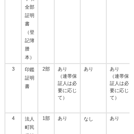
全部
証明
書
（登
記簿
謄
本）
3
2部
あり
あり
あり
印鑑
（連帯保
（連帯保
証明
証人は必
証人は必
書
要に応じ
要に応じ
て）
て）
4
1部
あり
あり
法人
なし
町民