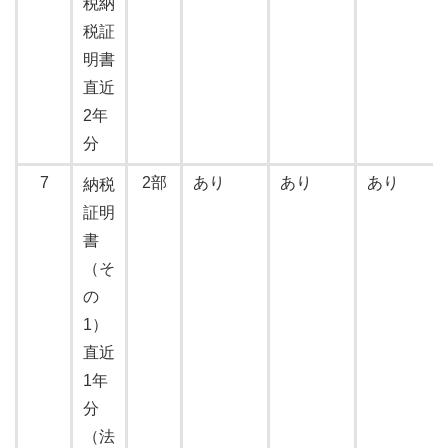
税納
税証
明書
直近
2年
分
7
2部
あり
あり
あり
納税
証明
書
（そ
の
1）
直近
1年
分
（法