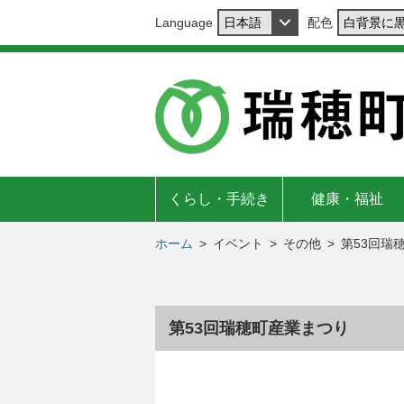
Language
配色
くらし・手続き
健康・福祉
ホーム
>
イベント
>
その他
>
第53回瑞
第53回瑞穂町産業まつり