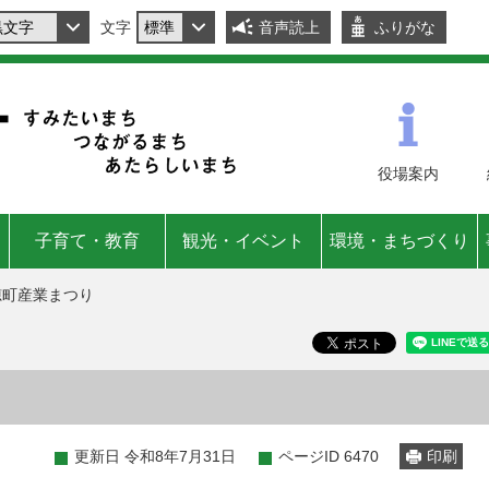
文字
音声読上
ふりがな
役場
案内
子育て・教育
観光・イベント
環境・まちづくり
穂町産業まつり
更新日 令和8年7月31日
ページID 6470
印刷