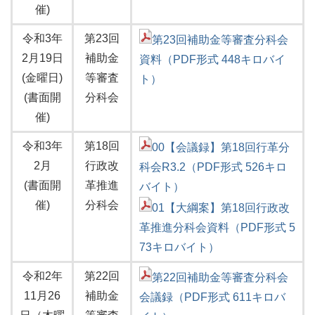
催)
令和3年
第23回
第23回補助金等審査分科会
2月19日
補助金
資料（PDF形式 448キロバイ
(金曜日)
等審査
ト）
(書面開
分科会
催)
令和3年
第18回
00【会議録】第18回行革分
2月
行政改
科会R3.2（PDF形式 526キロ
(書面開
革推進
バイト）
催)
分科会
01【大綱案】第18回行政改
革推進分科会資料（PDF形式 5
73キロバイト）
令和2年
第22回
第22回補助金等審査分科会
11月26
補助金
会議録（PDF形式 611キロバ