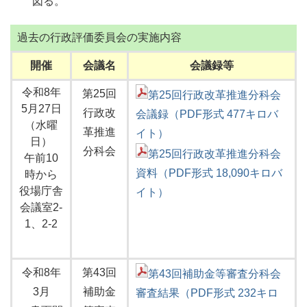
図る。
過去の行政評価委員会の実施内容
開催
会議名
会議録等
令和8年
第25回
第25回行政改革推進分科会
5月27日
行政改
会議録（PDF形式 477キロバ
（水曜
革推進
イト）
日）
分科会
第25回行政改革推進分科会
午前10
資料（PDF形式 18,090キロバ
時から
役場庁舎
イト）
会議室2-
1、2-2
令和8年
第43回
第43回補助金等審査分科会
3月
補助金
審査結果（PDF形式 232キロ