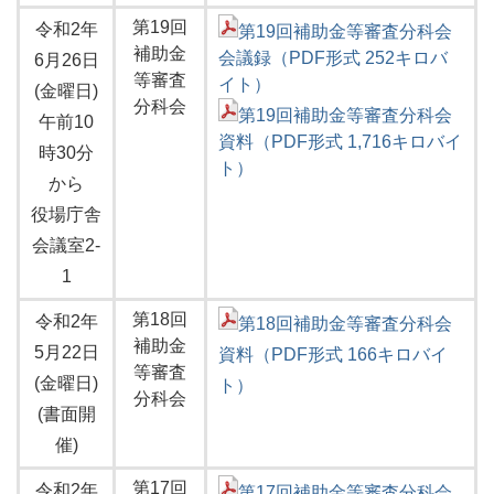
第19回
令和2年
第19回補助金等審査分科会
補助金
会議録（PDF形式 252キロバ
6月26日
等審査
イト）
(金曜日)
分科会
第19回補助金等審査分科会
午前10
資料（PDF形式 1,716キロバイ
時30分
ト）
から
役場庁舎
会議室2-
1
第18回
令和2年
第18回補助金等審査分科会
補助金
5月22日
資料（PDF形式 166キロバイ
等審査
(金曜日)
ト）
分科会
(書面開
催)
第17回
令和2年
第17回補助金等審査分科会