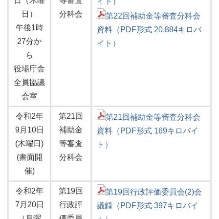
日（木曜
等審査
イト）
日）
分科会
第22回補助金等審査分科会
午後1時
資料（PDF形式 20,884キロバ
27分か
イト）
ら
役場庁舎
全員協議
会室
令和2年
第21回
第21回補助金等審査分科会
9月10日
補助金
資料（PDF形式 169キロバイ
(木曜日)
等審査
ト）
(書面開
分科会
催)
令和2年
第19回
第19回行政評価委員会(2)会
7月20日
行政評
議録（PDF形式 397キロバイ
（月曜
価委員