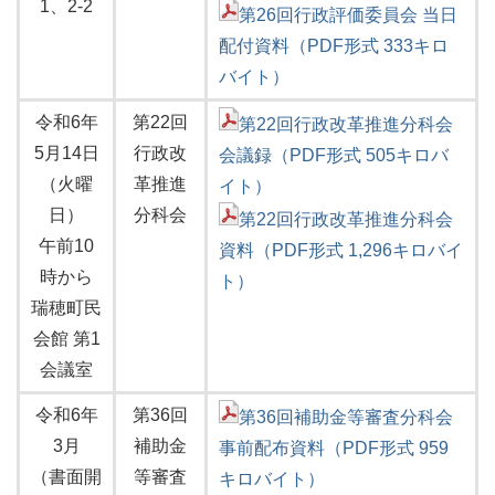
1、2-2
第26回行政評価委員会 当日
配付資料（PDF形式 333キロ
バイト）
令和6年
第22回
第22回行政改革推進分科会
5月14日
行政改
会議録（PDF形式 505キロバ
（火曜
革推進
イト）
日）
分科会
第22回行政改革推進分科会
午前10
資料（PDF形式 1,296キロバイ
時から
ト）
瑞穂町民
会館 第1
会議室
令和6年
第36回
第36回補助金等審査分科会
3月
補助金
事前配布資料（PDF形式 959
（書面開
等審査
キロバイト）