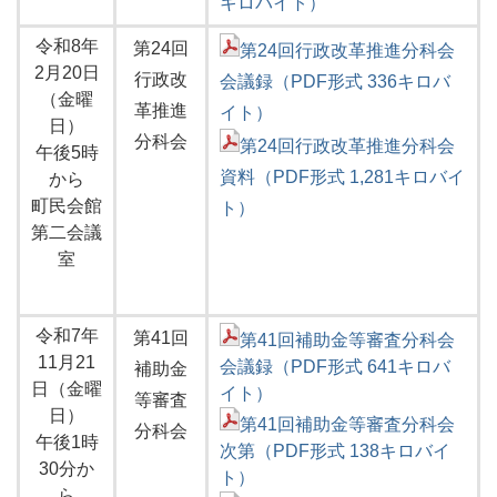
キロバイト）
令和8年
第24回
第24回行政改革推進分科会
2月20日
行政改
会議録（PDF形式 336キロバ
（金曜
革推進
イト）
日）
分科会
第24回行政改革推進分科会
午後5時
資料（PDF形式 1,281キロバイ
から
町民会館
ト）
第二会議
室
令和7年
第41回
第41回補助金等審査分科会
11月21
会議録（PDF形式 641キロバ
補助金
日（金曜
イト）
等審査
日）
第41回補助金等審査分科会
分科会
午後1時
次第（PDF形式 138キロバイ
30分か
ト）
ら