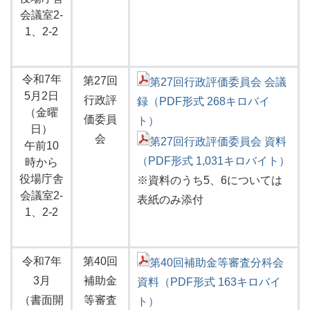
会議室2-
1、2-2
令和7年
第27回
第27回行政評価委員会 会議
5月2日
行政評
録（PDF形式 268キロバイ
（金曜
価委員
ト）
日）
会
第27回行政評価委員会 資料
午前10
（PDF形式 1,031キロバイト）
時から
役場庁舎
※資料のうち5、6については
会議室2-
表紙のみ添付
1、2-2
令和7年
第40回
第40回補助金等審査分科会
3月
補助金
資料（PDF形式 163キロバイ
（書面開
等審査
ト）