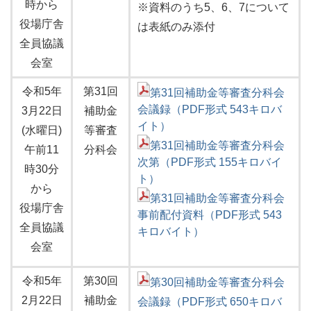
時から
※資料のうち5、6、7について
役場庁舎
は表紙のみ添付
全員協議
会室
令和5年
第31回
第31回補助金等審査分科会
会議録（PDF形式 543キロバ
3月22日
補助金
イト）
(水曜日)
等審査
第31回補助金等審査分科会
午前11
分科会
次第（PDF形式 155キロバイ
時30分
ト）
から
第31回補助金等審査分科会
役場庁舎
事前配付資料（PDF形式 543
全員協議
キロバイト）
会室
令和5年
第30回
第30回補助金等審査分科会
2月22日
補助金
会議録（PDF形式 650キロバ