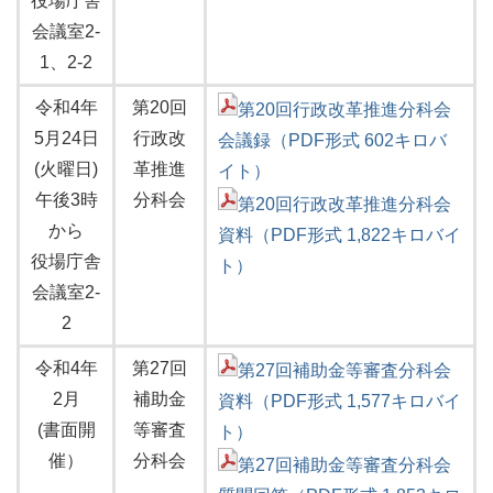
役場庁舎
会議室2-
1、2-2
令和4年
第20回
第20回行政改革推進分科会
5月24日
行政改
会議録（PDF形式 602キロバ
(火曜日)
革推進
イト）
午後3時
分科会
第20回行政改革推進分科会
から
資料（PDF形式 1,822キロバイ
役場庁舎
ト）
会議室2-
2
令和4年
第27回
第27回補助金等審査分科会
2月
補助金
資料（PDF形式 1,577キロバイ
(書面開
等審査
ト）
催）
分科会
第27回補助金等審査分科会