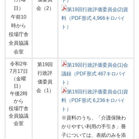
ト）
日）
会（2）
第19回行政評価委員会(2)資
午前10
料（PDF形式 4,966キロバイ
時から
ト）
役場庁舎
全員協議
会室
令和2年
第19回
第19回行政評価委員会(1)会
7月17日
行政評
議録（PDF形式 467キロバイ
（金曜
価委員
ト）
日）
会（1）
第19回行政評価委員会(1)資
午後2時
料（PDF形式 6,236キロバイ
から
役場庁舎
ト）
全員協議
※資料のうち、「介護保険わ
会室
かりやすい利用の手引き」冊
子については、表紙のみを添