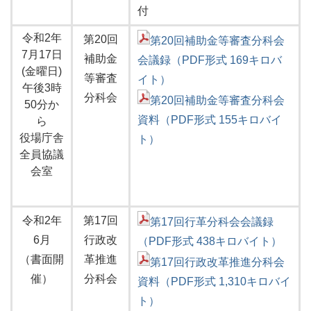
付
令和2年
第20回
第20回補助金等審査分科会
7月17日
補助金
会議録（PDF形式 169キロバ
(金曜日)
等審査
イト）
午後3時
分科会
第20回補助金等審査分科会
50分か
資料（PDF形式 155キロバイ
ら
役場庁舎
ト）
全員協議
会室
令和2年
第17回
第17回行革分科会会議録
6月
行政改
（PDF形式 438キロバイト）
（書面開
革推進
第17回行政改革推進分科会
催）
分科会
資料（PDF形式 1,310キロバイ
ト）