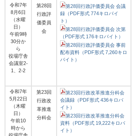
令和7年
第28回
第28回行政評価委員会 会議
8月6日
録（PDF形式 774キロバイ
行政評
（水曜
ト）
価委員
日）
第28回行政評価委員会 次第
会
午前9時
（PDF形式 176キロバイト）
30分か
第28回行政評価委員会 事前
ら
配布資料（PDF形式 7,260キロ
役場庁舎
バイト）
会議室2-
1、2-2
令和7年
第23回
第23回行政改革推進分科会
5月22日
会議録（PDF形式 436キロバ
行政改
（木曜
イト）
革推進
日）
第23回行政改革推進分科会
分科会
午前10
資料（PDF形式 19,222キロバ
時から
イト）
役場庁舎