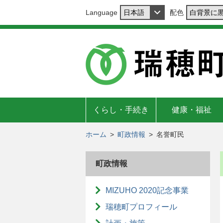
Language
配色
くらし・手続き
健康・福祉
ホーム
>
町政情報
>
名誉町民
町政情報
MIZUHO 2020記念事業
瑞穂町プロフィール