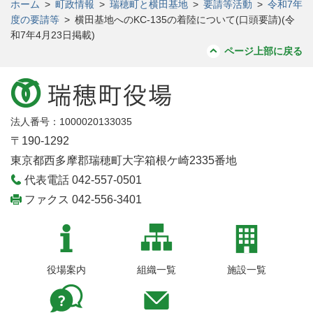
ホーム
>
町政情報
>
瑞穂町と横田基地
>
要請等活動
>
令和7年
度の要請等
>
横田基地へのKC-135の着陸について(口頭要請)(令
和7年4月23日掲載)
ページ上部に戻る
法人番号：1000020133035
〒190-1292
東京都西多摩郡瑞穂町大字箱根ケ崎2335番地
代表電話 042-557-0501
ファクス 042-556-3401
役場案内
組織一覧
施設一覧