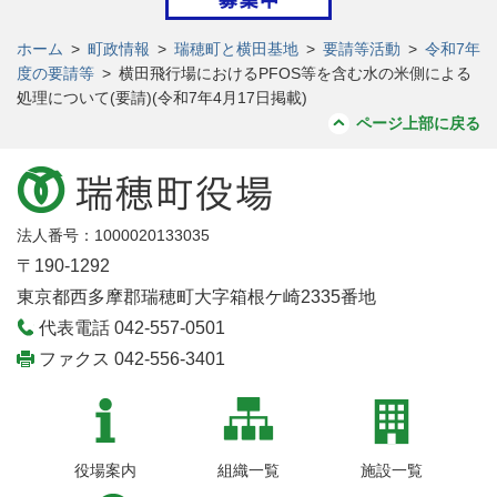
ホーム
>
町政情報
>
瑞穂町と横田基地
>
要請等活動
>
令和7年
度の要請等
>
横田飛行場におけるPFOS等を含む水の米側による
処理について(要請)(令和7年4月17日掲載)
ページ上部に戻る
法人番号：1000020133035
〒190-1292
東京都西多摩郡瑞穂町大字箱根ケ崎2335番地
代表電話 042-557-0501
ファクス 042-556-3401
役場案内
組織一覧
施設一覧