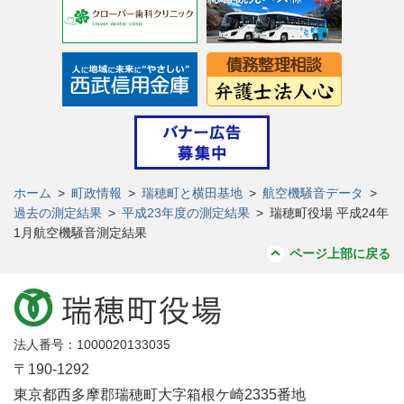
ホーム
>
町政情報
>
瑞穂町と横田基地
>
航空機騒音データ
>
過去の測定結果
>
平成23年度の測定結果
>
瑞穂町役場 平成24年
1月航空機騒音測定結果
ページ上部に戻る
法人番号：1000020133035
〒190-1292
東京都西多摩郡瑞穂町大字箱根ケ崎2335番地