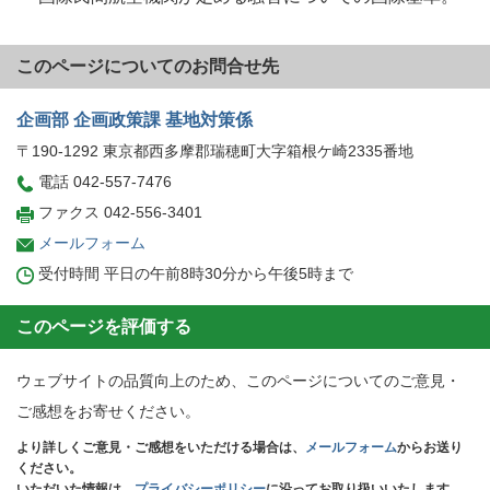
このページについてのお問合せ先
企画部 企画政策課 基地対策係
〒190-1292 東京都西多摩郡瑞穂町大字箱根ケ崎2335番地
電話 042-557-7476
ファクス 042-556-3401
メールフォーム
受付時間 平日の午前8時30分から午後5時まで
このページを評価する
ウェブサイトの品質向上のため、このページについてのご意見・
ご感想をお寄せください。
より詳しくご意見・ご感想をいただける場合は、
メールフォーム
からお送り
ください。
いただいた情報は、
プライバシーポリシー
に沿ってお取り扱いいたします。