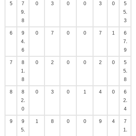
5
7
0
3
0
0
3
0
5
9.
5.
8
3
6
9
0
7
0
0
7
1
6
4.
7.
6
9
7
8
0
2
0
0
2
0
5
1.
5.
8
8
8
8
0
3
0
1
4
0
6
2.
2.
0
4
9
9
1
8
0
0
9
4
7
5.
1.