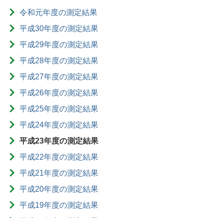
令和元年度の測定結果
平成30年度の測定結果
平成29年度の測定結果
平成28年度の測定結果
平成27年度の測定結果
平成26年度の測定結果
平成25年度の測定結果
平成24年度の測定結果
平成23年度の測定結果
平成22年度の測定結果
平成21年度の測定結果
平成20年度の測定結果
平成19年度の測定結果