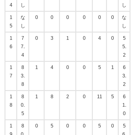
4
し
し
1
な
0
0
0
0
0
0
な
5
し
し
1
7
0
3
1
0
4
0
5
6
7.
5.
4
2
1
8
1
4
0
0
5
1
6
7
3.
3.
8
2
1
8
1
8
2
0
11
5
6
8
0.
1.
5
0
1
8
0
5
0
0
5
0
5
9
0.
6.