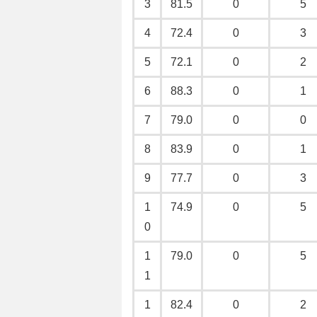
3
81.5
0
5
4
72.4
0
3
5
72.1
0
2
6
88.3
0
1
7
79.0
0
0
8
83.9
0
1
9
77.7
0
3
1
74.9
0
5
0
1
79.0
0
5
1
1
82.4
0
2