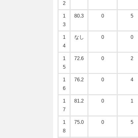
2
1
80.3
0
5
3
1
なし
0
0
4
1
72.6
0
2
5
1
76.2
0
4
6
1
81.2
0
1
7
1
75.0
0
5
8