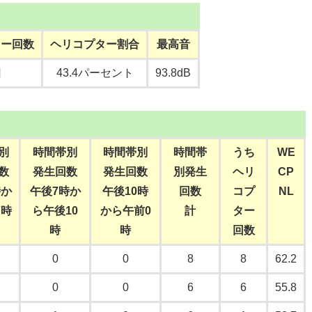
ター回数
ヘリコプター割合
最高音
回
43.4パーセント
93.8dB
別
時間帯別
時間帯別
時間帯
うち
WE
数
発生回数
発生回数
別発生
ヘリ
CP
時か
午後7時か
午後10時
回数
コプ
NL
7時
ら午後10
から午前0
計
ター
時
時
回数
0
0
8
8
62.2
0
0
6
6
55.8