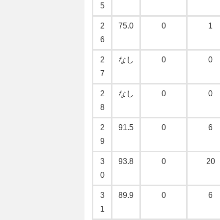
5
2
75.0
0
1
6
2
なし
0
0
7
2
なし
0
0
8
2
91.5
0
6
9
3
93.8
0
20
0
3
89.9
0
6
1