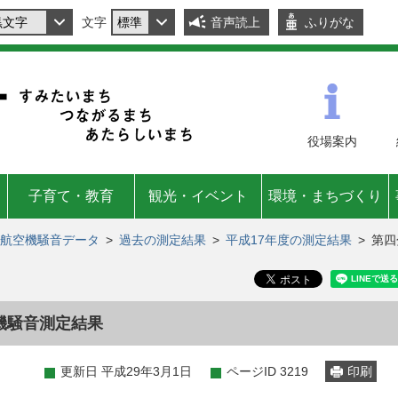
文字
音声読上
ふりがな
役場
案内
子育て・教育
観光・イベント
環境・まちづくり
航空機騒音データ
>
過去の測定結果
>
平成17年度の測定結果
>
第四
空機騒音測定結果
更新日 平成29年3月1日
ページID 3219
印刷