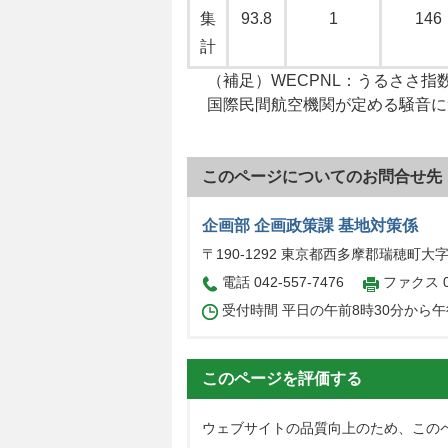
集
93.8
1
146
計
（補足）WECPNL：うるささ
国際民間航空機関が定める騒音に
このページについてのお問合せ先
企画部 企画政策課 基地対策係
〒190-1292 東京都西多摩郡瑞穂町大
電話 042-557-7476
ファクス 04
受付時間 平日の午前8時30分から午
このページを評価する
ウェブサイトの品質向上のため、この