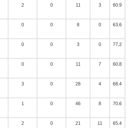
2
0
11
3
60.9
0
0
8
0
63.6
0
0
3
0
77.2
0
0
11
7
60.8
3
0
28
4
68.4
1
0
46
8
70.6
2
0
21
11
65.4