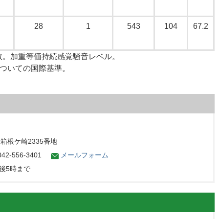
28
1
543
104
67.2
指数。加重等価持続感覚騒音レベル。
ついての国際基準。
字箱根ケ崎2335番地
2-556-3401
メールフォーム
後5時まで