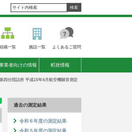
組織
一覧
施設
一覧
よくある
ご質問
事業者向けの情報
町政情報
第四分団詰所 平成15年4月航空機騒音測定
過去の測定結果
令和６年度の測定結果
令和５年度の測定結果