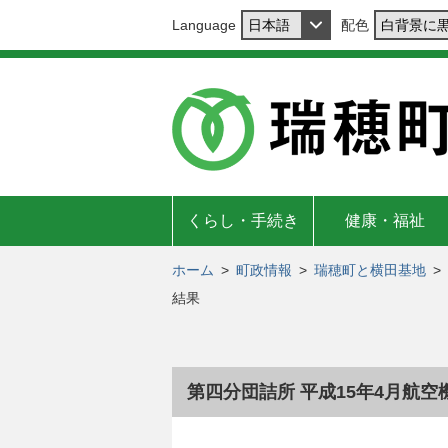
Language
配色
くらし・手続き
健康・福祉
ホーム
>
町政情報
>
瑞穂町と横田基地
>
結果
第四分団詰所 平成15年4月航