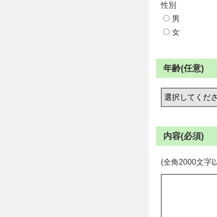
性別
男
女
年齢(任意)
内容(必須)
(全角2000文字