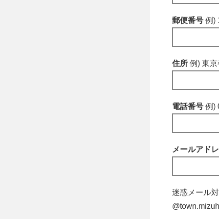
郵便番号
例) 
住所
例) 東
電話番号
例) 
メールアド
迷惑メール対
@town.m