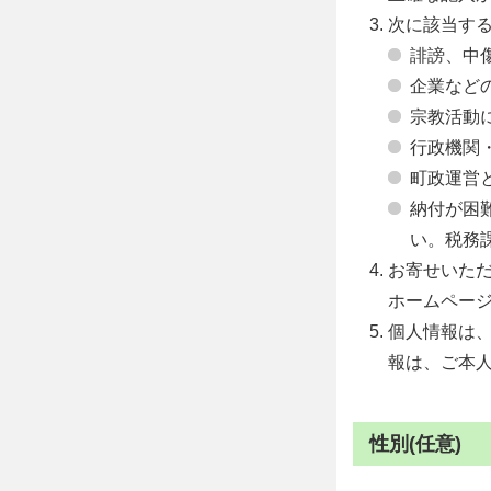
次に該当す
誹謗、中
企業など
宗教活動
行政機関
町政運営
納付が困
い。税務課 
お寄せいた
ホームペー
個人情報は
報は、ご本
性別(任意)