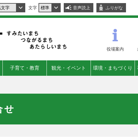
文字
音声読上
ふりがな
役場
案内
子育て・教育
観光・イベント
環境・まちづくり
合せ