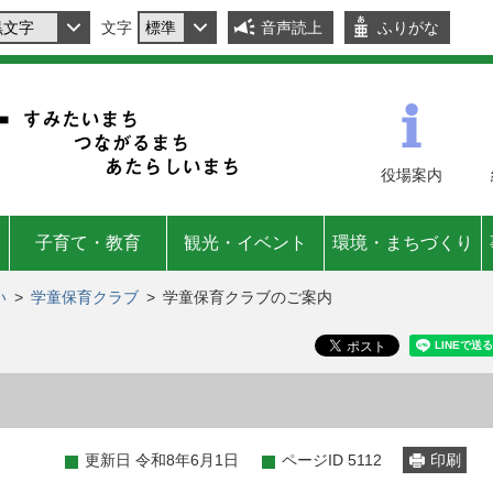
文字
音声読上
ふりがな
役場
案内
子育て・教育
観光・イベント
環境・まちづくり
い
>
学童保育クラブ
>
学童保育クラブのご案内
更新日 令和8年6月1日
ページID 5112
印刷