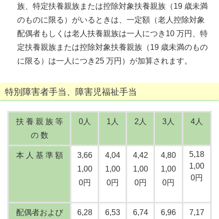
族、特定扶養親族または控除対象扶養親族（19 歳未満
のものに限る）がいるときは、一定額（老人控除対象
配偶者もしくは老人扶養親族は一人につき10 万円、特
定扶養親族または控除対象扶養親族（19 歳未満のもの
に限る）は一人につき25 万円）が加算されます。
特別障害者手当、障害児福祉手当
扶 養 親 族 等
0人
1人
2人
3人
4人
の 数
5,18
本 人 基 準 額
3,66
4,04
4,42
4,80
1,00
1,00
1,00
1,00
1,00
0円
0円
0円
0円
0円
配偶者および
6,28
6,53
6,74
6,96
7,17