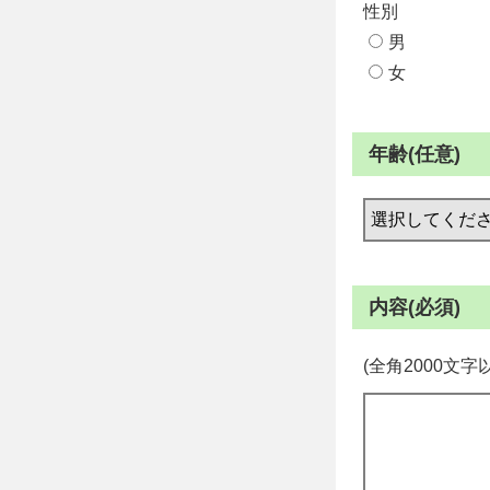
性別
男
女
年齢(任意)
内容(必須)
(全角2000文字