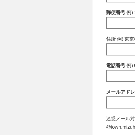
郵便番号
例) 
住所
例) 東
電話番号
例) 
メールアド
迷惑メール対
@town.m