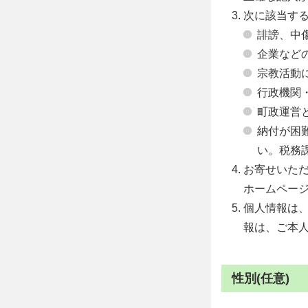
次に該当す
誹謗、中
企業など
宗教活動
行政機関
町政運営
納付が困
い。税務課 
お寄せいた
ホームペー
個人情報は
報は、ご本
性別(任意)