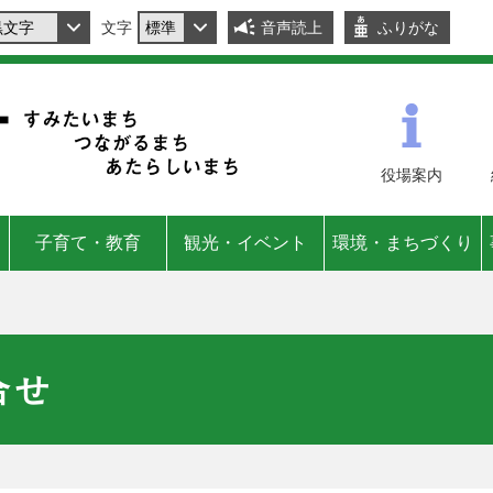
文字
音声読上
ふりがな
役場
案内
子育て・教育
観光・イベント
環境・まちづくり
合せ