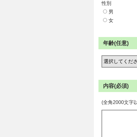
性別
男
女
年齢(任意)
内容(必須)
(全角2000文字