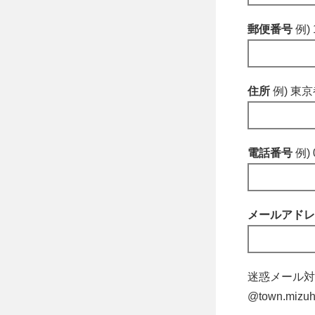
郵便番号
例) 
住所
例) 東
電話番号
例) 
メールアド
迷惑メール対
@town.m