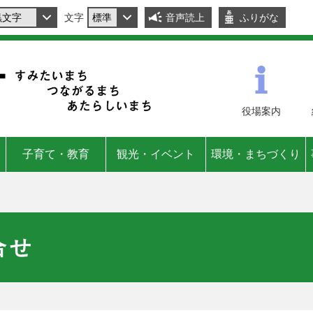
文字
音声読上
ふりがな
役場
案内
子育て・教育
観光・イベント
環境・まちづくり
合せ