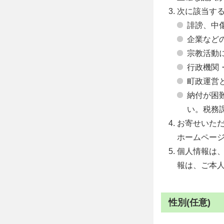
次に該当す
誹謗、中
企業など
宗教活動
行政機関
町政運営
納付が困
い。税務課 
お寄せいた
ホームペー
個人情報は
報は、ご本
性別(任意)