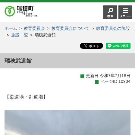
ホーム
>
教育委員会
>
教育委員会について
>
教育委員会の施設
>
施設一覧
>
瑞穂武道館
瑞穂武道館
更新日 令和7年7月18日
ページID 10904
【柔道場・剣道場】