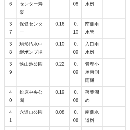
6
センター寿
08
水桝
楽
3
保健センタ
0.16
0.
南側雨
7
ー
10
水管
3
駒形汚水中
0.10
0.
入口雨
8
継ポンプ場
09
水桝
3
狭山池公園
0.22
0.
管理小
9
09
屋南側
雨樋
4
松原中央公
0.19
0.
落葉溜
0
園
08
め
4
六道山公園
0.08
0.
南側水
1
08
道桝