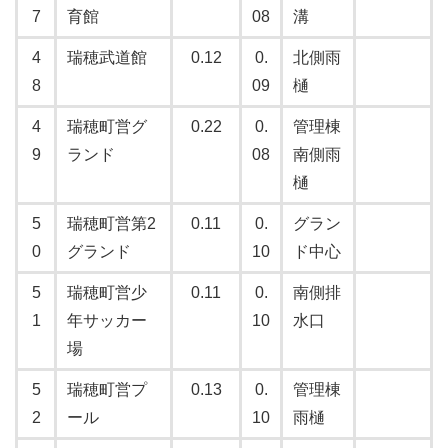
7
育館
08
溝
4
瑞穂武道館
0.12
0.
北側雨
8
09
樋
4
瑞穂町営グ
0.22
0.
管理棟
9
ランド
08
南側雨
樋
5
瑞穂町営第2
0.11
0.
グラン
0
グランド
10
ド中心
5
瑞穂町営少
0.11
0.
南側排
1
年サッカー
10
水口
場
5
瑞穂町営プ
0.13
0.
管理棟
2
ール
10
雨樋