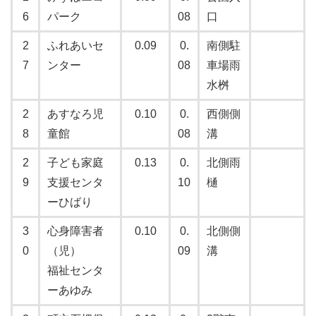
6
パーク
08
口
2
ふれあいセ
0.09
0.
南側駐
7
ンター
08
車場雨
水桝
2
あすなろ児
0.10
0.
西側側
8
童館
08
溝
2
子ども家庭
0.13
0.
北側雨
9
支援センタ
10
樋
ーひばり
3
心身障害者
0.10
0.
北側側
0
（児）
09
溝
福祉センタ
ーあゆみ