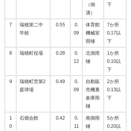
（側
下
溝）
7
瑞穂第二中
0.55
0.
体育館
7か所
学校
09
機械室
0.17以
雨樋
下
8
瑞穂町役場
0.28
0.
北側雨
1か所
12
樋
0.10以
下
9
瑞穂町営第2
0.49
0.
自動販
2か所
庭球場
09
売機裏
0.13以
倉庫雨
下
樋
1
石畑会館
0.42
0.
南側雨
5か所
0
11
樋
0.20以