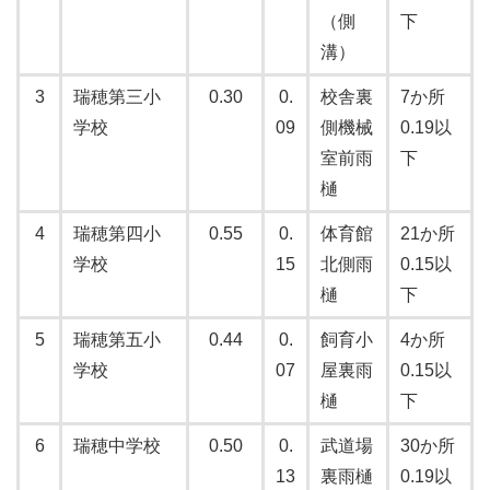
（側
下
溝）
3
瑞穂第三小
0.30
0.
校舎裏
7か所
学校
09
側機械
0.19以
室前雨
下
樋
4
瑞穂第四小
0.55
0.
体育館
21か所
学校
15
北側雨
0.15以
樋
下
5
瑞穂第五小
0.44
0.
飼育小
4か所
学校
07
屋裏雨
0.15以
樋
下
6
瑞穂中学校
0.50
0.
武道場
30か所
13
裏雨樋
0.19以