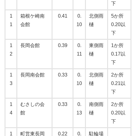
下
1
箱根ケ崎南
0.41
0.
北側雨
5か所
1
会館
10
樋
0.20以
下
1
長岡会館
0.39
0.
東側雨
1か所
2
11
樋
0.17以
下
1
長岡南会館
0.33
0.
北側雨
2か所
3
10
樋
0.21以
下
1
むさしの会
0.33
0.
南側雨
2か所
4
館
13
樋
0.20以
下
1
町営東長岡
0.22
0.
駐輪場