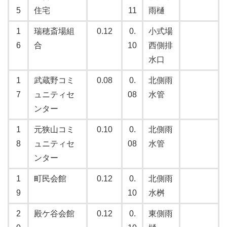
5
住宅
11
雨樋
1
瑞穂斎場組
0.12
0.
小式場
6
合
10
西側排
水口
1
武蔵野コミ
0.08
0.
北側雨
7
ュニティセ
08
水管
ンター
1
元狭山コミ
0.10
0.
北側雨
8
ュニティセ
08
水管
ンター
1
町民会館
0.12
0.
北側雨
9
10
水桝
2
殿ケ谷会館
0.12
0.
東側雨