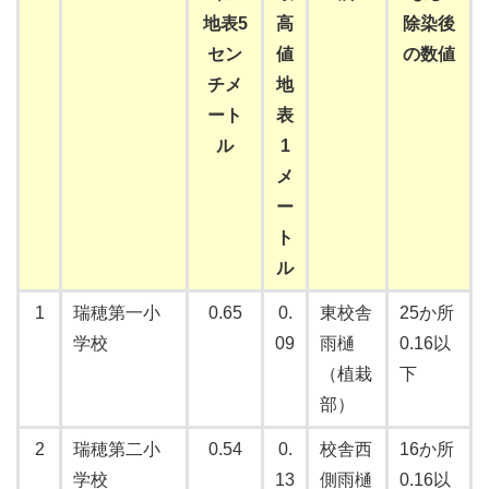
地表5
高
除染後
セン
値
の数値
チメ
地
ート
表
ル
1
メ
ー
ト
ル
1
瑞穂第一小
0.65
0.
東校舎
25か所
学校
09
雨樋
0.16以
（植栽
下
部）
2
瑞穂第二小
0.54
0.
校舎西
16か所
学校
13
側雨樋
0.16以