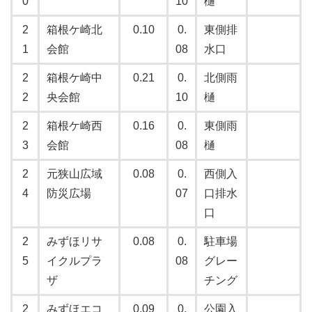
0
10
樋
2
箱根ケ崎北
0.10
0.
東側排
1
会館
08
水口
2
箱根ケ崎中
0.21
0.
北側雨
2
央会館
10
樋
2
箱根ケ崎西
0.16
0.
東側雨
3
会館
08
樋
2
元狭山広域
0.08
0.
西側入
4
防災広場
07
口排水
口
2
みずほリサ
0.08
0.
駐車場
5
イクルプラ
08
グレー
ザ
チング
2
みずほエコ
0.09
0.
公園入