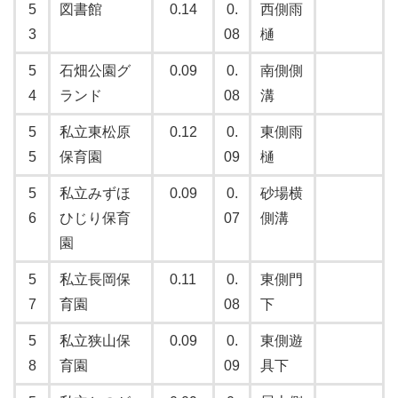
5
図書館
0.14
0.
西側雨
3
08
樋
5
石畑公園グ
0.09
0.
南側側
4
ランド
08
溝
5
私立東松原
0.12
0.
東側雨
5
保育園
09
樋
5
私立みずほ
0.09
0.
砂場横
6
ひじり保育
07
側溝
園
5
私立長岡保
0.11
0.
東側門
7
育園
08
下
5
私立狭山保
0.09
0.
東側遊
8
育園
09
具下