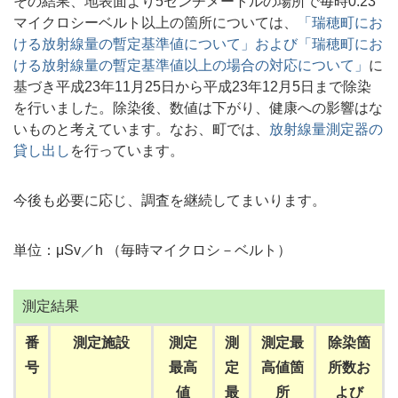
その結果、地表面より5センチメートルの場所で毎時0.23
マイクロシーベルト以上の箇所については、
「瑞穂町にお
ける放射線量の暫定基準値について」および「瑞穂町にお
ける放射線量の暫定基準値以上の場合の対応について」
に
基づき平成23年11月25日から平成23年12月5日まで除染
を行いました。除染後、数値は下がり、健康への影響はな
いものと考えています。なお、町では、
放射線量測定器の
貸し出し
を行っています。
今後も必要に応じ、調査を継続してまいります。
単位：μSv／h （毎時マイクロシ－ベルト）
測定結果
番
測定施設
測定
測
測定最
除染箇
号
最高
定
高値箇
所数お
値
最
所
よび