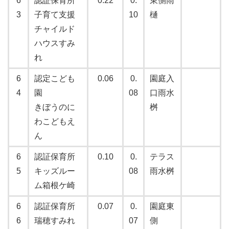
6
認証保育所
0.22
0.
東側雨
3
子育て支援
10
樋
チャイルド
ハウスすみ
れ
6
認定こども
0.06
0.
園庭入
4
園
08
口雨水
きぼうのに
桝
わこどもえ
ん
6
認証保育所
0.10
0.
テラス
5
キッズルー
08
雨水桝
ム箱根ケ崎
6
認証保育所
0.07
0.
園庭東
6
瑞穂すみれ
07
側