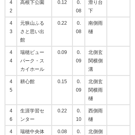
4
高根下公園
0.12
0.
滑り台
2
08
下
4
元狭山ふる
0.22
0.
南側雨
3
さと思い出
08
樋
館
4
瑞穂ビュー
0.09
0.
北側玄
4
パーク・ス
09
関横側
カイホール
溝
4
耕心館
0.15
0.
北側玄
5
09
関横雨
樋
4
生涯学習セ
0.22
0.
西側雨
6
ンター
10
樋
4
瑞穂中央体
0.08
0.
北側側