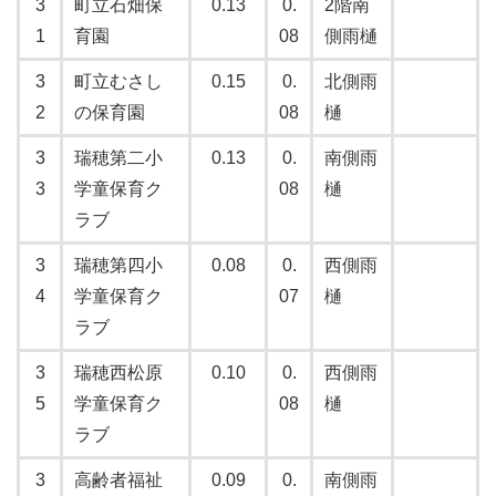
3
町立石畑保
0.13
0.
2階南
1
育園
08
側雨樋
3
町立むさし
0.15
0.
北側雨
2
の保育園
08
樋
3
瑞穂第二小
0.13
0.
南側雨
3
学童保育ク
08
樋
ラブ
3
瑞穂第四小
0.08
0.
西側雨
4
学童保育ク
07
樋
ラブ
3
瑞穂西松原
0.10
0.
西側雨
5
学童保育ク
08
樋
ラブ
3
高齢者福祉
0.09
0.
南側雨