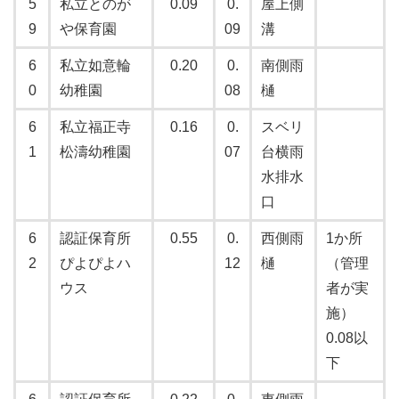
5
私立とのが
0.09
0.
屋上側
9
や保育園
09
溝
6
私立如意輪
0.20
0.
南側雨
0
幼稚園
08
樋
6
私立福正寺
0.16
0.
スベリ
1
松濤幼稚園
07
台横雨
水排水
口
6
認証保育所
0.55
0.
西側雨
1か所
2
ぴよぴよハ
12
樋
（管理
ウス
者が実
施）
0.08以
下