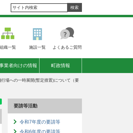
組織
一覧
施設
一覧
よくある
ご質問
事業者向けの情報
町政情報
行場への一時展開(暫定措置)について（要
要請等活動
令和7年度の要請等
令和6年度の要請等