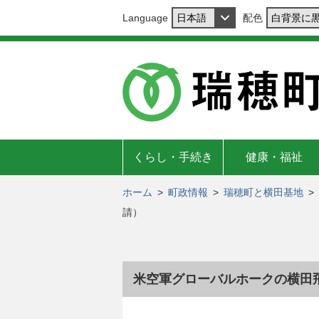
Language
配色
くらし・手続き
健康・福祉
ホーム
>
町政情報
>
瑞穂町と横田基地
>
請）
米空軍グローバルホークの横田飛