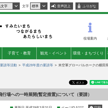
文字
音声読上
ふりがな
役場
案内
子育て・教育
観光・イベント
環境・まちづくり
要請等活動
>
平成28年度の要請等
>
米空軍グローバルホークの横田飛
行場への一時展開(暫定措置)について（要請）
更新日 平成29年3月31日
ページID 5227
印刷