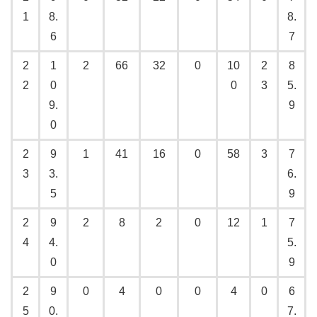
1
8.
8.
6
7
2
1
2
66
32
0
10
2
8
2
0
0
3
5.
9.
9
0
2
9
1
41
16
0
58
3
7
3
3.
6.
5
9
2
9
2
8
2
0
12
1
7
4
4.
5.
0
9
2
9
0
4
0
0
4
0
6
5
0.
7.