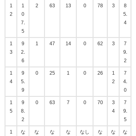
1
1
2
63
13
0
78
3
8
2
0
5.
7.
4
5
1
9
1
47
14
0
62
3
7
3
2.
9.
6
2
1
9
0
25
1
0
26
1
7
4
5.
2
4.
9
0
1
9
0
63
7
0
70
3
7
5
8.
4
9.
2
5
1
な
な
な
な
なし
な
な
な