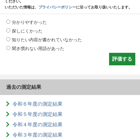
ください。
いただいた情報は、
プライバシーポリシー
に沿ってお取り扱いいたします。
分かりやすかった
探しにくかった
知りたい内容が書かれていなかった
聞き慣れない用語があった
過去の測定結果
令和６年度の測定結果
令和５年度の測定結果
令和４年度の測定結果
令和３年度の測定結果