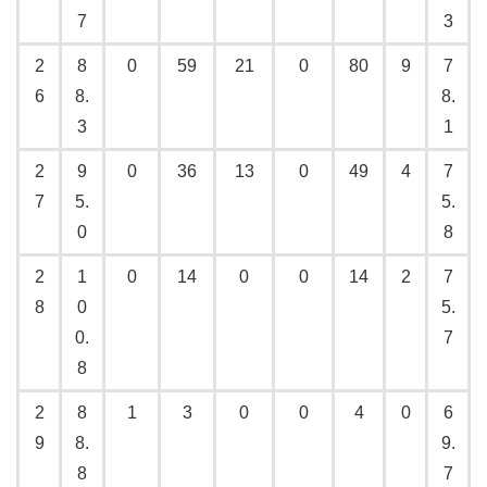
7
3
2
8
0
59
21
0
80
9
7
6
8.
8.
3
1
2
9
0
36
13
0
49
4
7
7
5.
5.
0
8
2
1
0
14
0
0
14
2
7
8
0
5.
0.
7
8
2
8
1
3
0
0
4
0
6
9
8.
9.
8
7