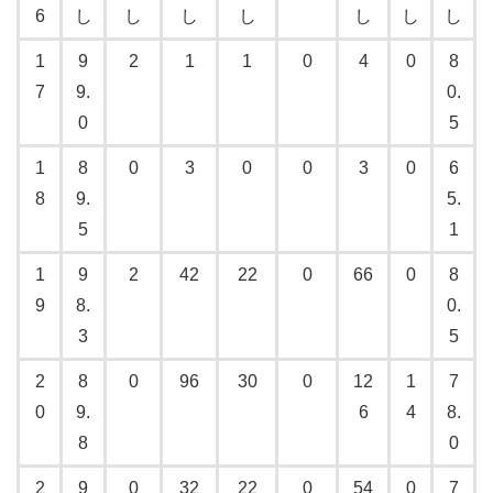
6
し
し
し
し
し
し
し
1
9
2
1
1
0
4
0
8
7
9.
0.
0
5
1
8
0
3
0
0
3
0
6
8
9.
5.
5
1
1
9
2
42
22
0
66
0
8
9
8.
0.
3
5
2
8
0
96
30
0
12
1
7
0
9.
6
4
8.
8
0
2
9
0
32
22
0
54
0
7