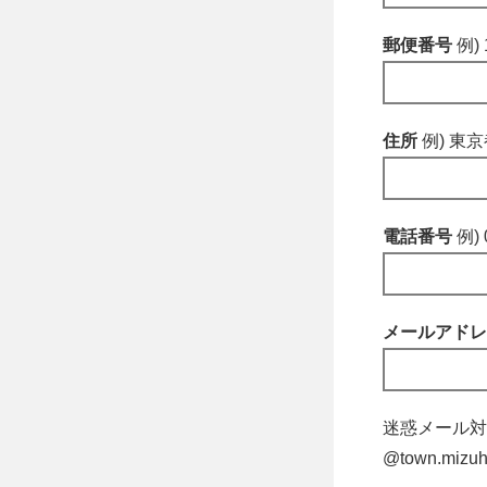
郵便番号
例) 
住所
例) 東
電話番号
例) 
メールアド
迷惑メール対
@town.m