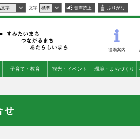
文字
音声読上
ふりがな
役場
案内
子育て・教育
観光・イベント
環境・まちづくり
合せ