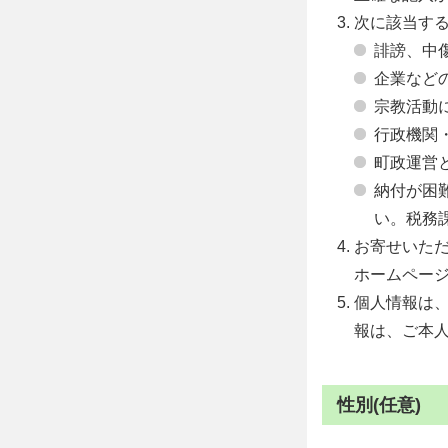
次に該当す
誹謗、中
企業など
宗教活動
行政機関
町政運営
納付が困
い。税務課 
お寄せいた
ホームペー
個人情報は
報は、ご本
性別(任意)