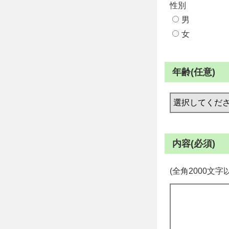
性別
男
女
年齢(任意)
内容(必須)
(全角2000文字