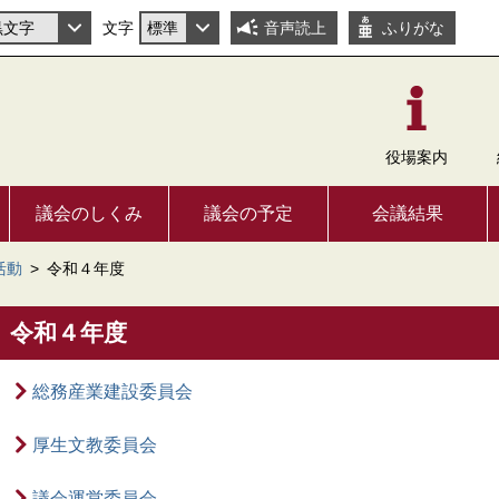
文字
音声読上
ふりがな
役場
案内
議会のしくみ
議会の予定
会議結果
活動
>
令和４年度
令和４年度
総務産業建設委員会
厚生文教委員会
議会運営委員会