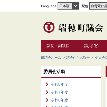
Language
配色
議長・副議長
議員紹介
町議会ホーム
>
議会からの報告
>
委員会
委員会活動
令和8年度
令和7年度
令和6年度