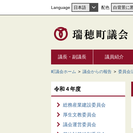
Language
配色
議長・副議長
議員紹介
町議会ホーム
>
議会からの報告
>
委員会
令和４年度
総務産業建設委員会
厚生文教委員会
議会運営委員会