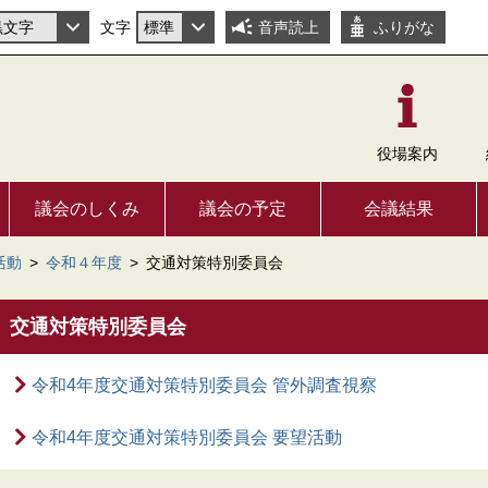
文字
音声読上
ふりがな
役場
案内
議会のしくみ
議会の予定
会議結果
活動
>
令和４年度
>
交通対策特別委員会
交通対策特別委員会
令和4年度交通対策特別委員会 管外調査視察
令和4年度交通対策特別委員会 要望活動