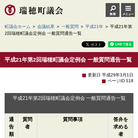
町議会ホーム
>
会議結果
>
一般質問
>
平成21年
>
平成21年第
2回瑞穂町議会定例会 一般質問通告一覧
平成21年第2回瑞穂町議会定例会 一般質問通告一覧
更新日 平成29年3月1日
ページID 518
平成21年第2回瑞穂町議会定例会 一般質問通告一覧
通
質問
質問事項
答弁を
告
者
求める
順
者