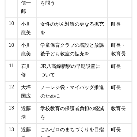
信一
を問う
郎
10
小川
女性のがん対策の更なる拡充
町長
龍美
を
10
小川
学童保育クラブの増設と放課
町長・
龍美
後子ども教室の拡充を
教育長
11
石川
JR八高線新駅の早期設置に
町長
修
ついて
12
大坪
ノーレジ袋・マイバッグ推進
町長
国広
のために
13
近藤
学校教育の保護者負担の軽減
教育長
浩
を
13
近藤
ごみゼロのまちづくりを目指
町長