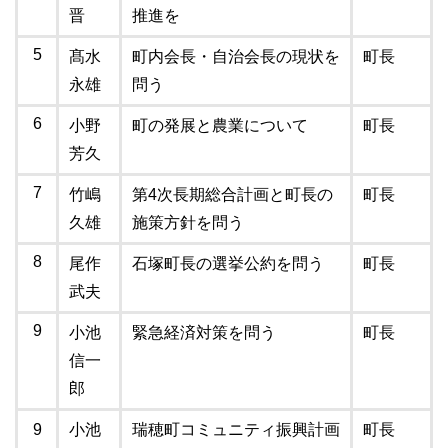
晋
推進を
5
髙水
町内会長・自治会長の現状を
町長
永雄
問う
6
小野
町の発展と農業について
町長
芳久
7
竹嶋
第4次長期総合計画と町長の
町長
久雄
施策方針を問う
8
尾作
石塚町長の選挙公約を問う
町長
武夫
9
小池
緊急経済対策を問う
町長
信一
郎
9
小池
瑞穂町コミュニティ振興計画
町長