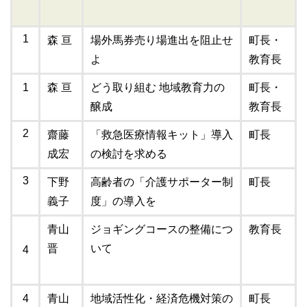
1
森 亘
場外馬券売り場進出を阻止せ
町長・
よ
教育長
1
森 亘
どう取り組む 地域教育力の
町長・
醸成
教育長
2
齋藤
「救急医療情報キット」導入
町長
成宏
の検討を求める
3
下野
高齢者の「介護サポーター制
町長
義子
度」の導入を
青山
ジョギングコースの整備につ
教育長
晋
いて
4
4
青山
地域活性化・経済危機対策の
町長