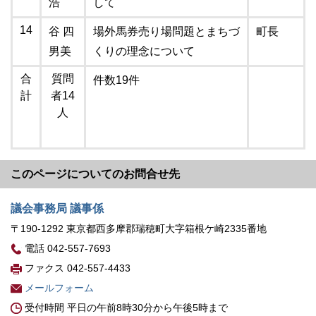
浩
して
14
谷 四
場外馬券売り場問題とまちづ
町長
男美
くりの理念について
合
質問
件数19件
計
者14
人
このページについてのお問合せ先
議会事務局 議事係
〒190-1292 東京都西多摩郡瑞穂町大字箱根ケ崎2335番地
電話 042-557-7693
ファクス 042-557-4433
メールフォーム
受付時間 平日の午前8時30分から午後5時まで